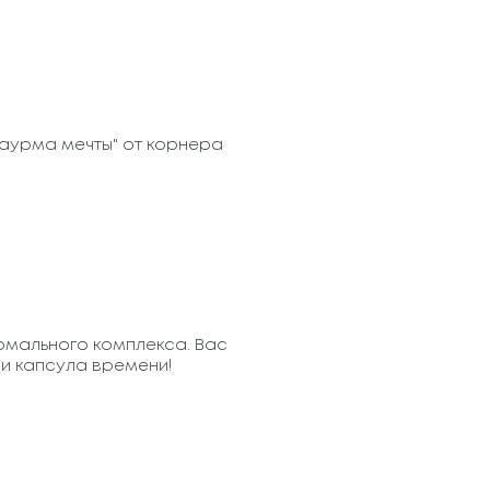
аурма мечты" от корнера
ермального комплекса. Вас
и капсула времени!