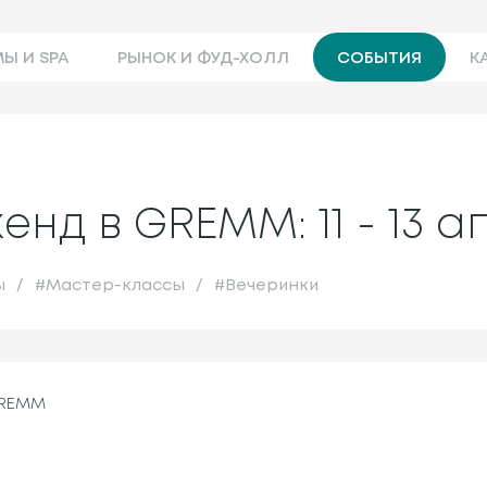
Ы И SPA
РЫНОК И ФУД-ХОЛЛ
СОБЫТИЯ
К
нд в GREMM: 11 - 13 а
ы
/
#
Мастер-классы
/
#
Вечеринки
GREMM