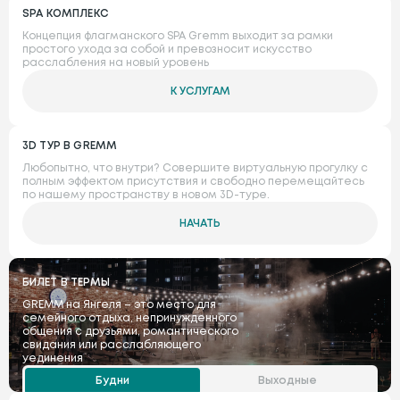
SPA КОМПЛЕКС
Концепция флагманского SPA Gremm выходит за рамки
простого ухода за собой и превозносит искусство
расслабления на новый уровень
К УСЛУГАМ
3D ТУР В GREMM
Любопытно, что внутри? Совершите виртуальную прогулку с
полным эффектом присутствия и свободно перемещайтесь
по нашему пространству в новом 3D-туре.
НАЧАТЬ
БИЛЕТ В ТЕРМЫ
GREMM на Янгеля – это место для
семейного отдыха, непринужденного
общения с друзьями, романтического
свидания или расслабляющего
уединения
Будни
Выходные