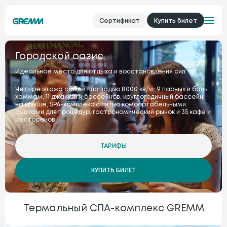
Сертификат
Купить билет
Городской оазис
Идеальное место для отдыха и восстановления сил
Четыре этажа общей площадью 8000 кв/м: 9 парных и бань,
хаммам, 11 джакузи и бассейнов, круглогодичный бассейн
на крыше, SPA-комплекс с пятью комфортабельными
сьютами для процедур, гастрономический рынок и 35 кафе и
ресторанов.
ТАРИФЫ
КУПИТЬ БИЛЕТ
Термальный СПА-комплекс GREMM