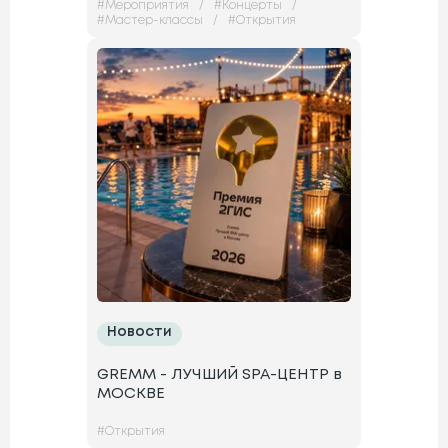
#
Мероприятия
/
#
Концерты
/
#
Мастер-классы
/
#
Открытия
Новости
GREMM - ЛУЧШИЙ SPA-ЦЕНТР в
МОСКВЕ
#
Открытия