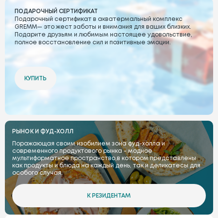
ПОДАРОЧНЫЙ СЕРТИФИКАТ
Подарочный сертификат в акватермальный комплекс
GREMM— это жест заботы и внимания для ваших близких.
Подарите друзьям и любимым настоящее удовольствие,
полное восстановление сил и позитивные эмоции.
КУПИТЬ
РЫНОК И ФУД-ХОЛЛ
Поражающая своим изобилием зона фуд-холла и
современного продуктового рынка - модное
мультиформатное пространство,в котором представлены
как продукты и блюда на каждый день, так и деликатесы для
особого случая.
К РЕЗИДЕНТАМ