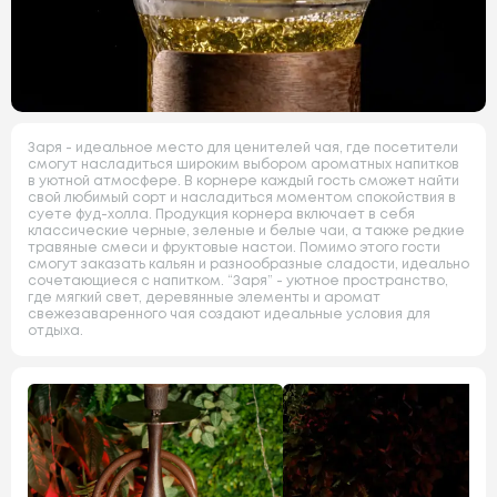
Заря - идеальное место для ценителей чая, где посетители
смогут насладиться широким выбором ароматных напитков
в уютной атмосфере. В корнере каждый гость сможет найти
свой любимый сорт и насладиться моментом спокойствия в
суете фуд-холла. Продукция корнера включает в себя
классические черные, зеленые и белые чаи, а также редкие
травяные смеси и фруктовые настои. Помимо этого гости
смогут заказать кальян и разнообразные сладости, идеально
сочетающиеся с напитком. “Заря” - уютное пространство,
где мягкий свет, деревянные элементы и аромат
свежезаваренного чая создают идеальные условия для
отдыха.