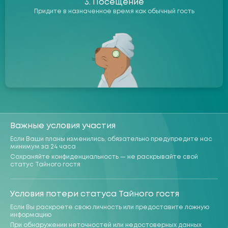
3. Посещение
Придите в назначенное время как обычный гость
Важные условия участия
Если Ваши планы изменились, обязательно предупредите нас
минимум за 24 часа
Сохраняйте конфиденциальность — не раскрывайте свой
статус Тайного гостя
Условия потери статуса Тайного гостя
Если Вы раскроете свою личность или предоставите ложную
информацию
При обнаружении неточностей или недостоверных данных