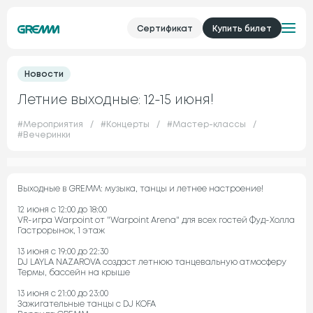
Сертификат
Купить билет
Новости
Летние выходные: 12-15 июня!
#
Мероприятия
/
#
Концерты
/
#
Мастер-классы
/
#
Вечеринки
Выходные в GREMM: музыка, танцы и летнее настроение!
12 июня с 12:00 до 18:00
VR-игра Warpoint от "Warpoint Arena" для всех гостей Фуд-Холла
Гастрорынок, 1 этаж
13 июня с 19:00 до 22:30
DJ LAYLA NAZAROVA создаст летнюю танцевальную атмосферу
Термы, бассейн на крыше
13 июня с 21:00 до 23:00
Зажигательные танцы с DJ KOFA