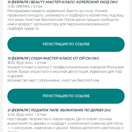
15 ФЕВРАЛЯ | BEAUTY МАСТЕР-КЛАСС: КОРЕЙСКИЙ УХОД (18+)
11:00, GREMM, 1 этаж
Раскрываем секреты корейской бьюти-рутины. Учимся
правильно очищать, ухаживать и подбирать косметику под ваш
тип кожи. Участие бесплатное. После регистрации сообщите
имя и возраст организатору для персонализированного
подбора средств.
РЕГИСТРАЦИЯ ПО ССЫЛКЕ
15 ФЕВРАЛЯ | СУШИ-МАСТЕР-КЛАСС ОТ ОЙ'СИ (18+)
18:00, Фуд-холл, 1 этаж
Учимся готовить роллы с профессиональным поваром! Японская
кухня, бокал игристого и вкусная дегустация. Идеально для пар
и друзей.
Количество мест ограничено, участие бесплатное.
РЕГИСТРАЦИЯ ПО ССЫЛКЕ
21 ФЕВРАЛЯ | ПОДАРОК ПАПЕ: ВЫЖИГАНИЕ ПО ДЕРЕВУ (5+)
16:00, Фуд-холл, 1 этаж
Настоящее творчество с характером. Дети освоят основы
выжигания по дереву и создадут уникальный сувенир для папы
— с рисунком, надписью и душой. Можно дополнять росписью и