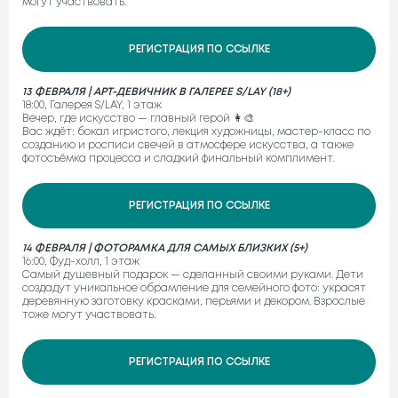
могут участвовать.
РЕГИСТРАЦИЯ ПО ССЫЛКЕ
13 ФЕВРАЛЯ | АРТ-ДЕВИЧНИК В ГАЛЕРЕЕ S/LAY (18+)
18:00, Галерея S/LAY, 1 этаж
Вечер, где искусство — главный герой 👩‍🎨
Вас ждёт: бокал игристого, лекция художницы, мастер-класс по
созданию и росписи свечей в атмосфере искусства, а также
фотосъёмка процесса и сладкий финальный комплимент.
РЕГИСТРАЦИЯ ПО ССЫЛКЕ
14 ФЕВРАЛЯ | ФОТОРАМКА ДЛЯ САМЫХ БЛИЗКИХ (5+)
16:00, Фуд-холл, 1 этаж
Самый душевный подарок — сделанный своими руками. Дети
создадут уникальное обрамление для семейного фото: украсят
деревянную заготовку красками, перьями и декором. Взрослые
тоже могут участвовать.
РЕГИСТРАЦИЯ ПО ССЫЛКЕ