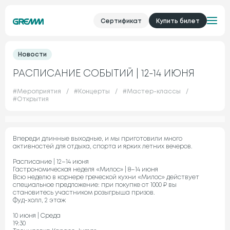
Сертификат
Купить билет
Новости
РАСПИСАНИЕ СОБЫТИЙ | 12-14 ИЮНЯ
#
Мероприятия
/
#
Концерты
/
#
Мастер-классы
/
#
Открытия
Впереди длинные выходные, и мы приготовили много
активностей для отдыха, спорта и ярких летних вечеров.
Расписание | 12–14 июня
Гастрономическая неделя «Милос» | 8–14 июня
Всю неделю в корнере греческой кухни «Милос» действует
специальное предложение: при покупке от 1000 ₽ вы
становитесь участником розыгрыша призов.
Фуд-холл, 2 этаж
10 июня | Среда
19:30