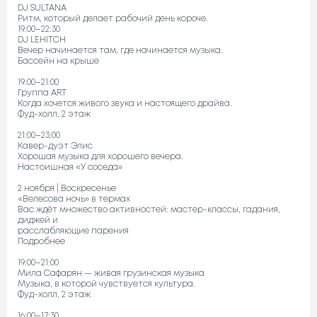
DJ SULTANA
Ритм, который делает рабочий день короче.
19:00–22:30
DJ LEHITCH
Вечер начинается там, где начинается музыка.
Бассейн на крыше
19:00–21:00
Группа ART
Когда хочется живого звука и настоящего драйва.
Фуд-холл, 2 этаж
21:00–23:00
Кавер-дуэт Элис
Хорошая музыка для хорошего вечера.
Настоишная «У соседа»
2 ноября | Воскресенье
«Велесова ночь» в термах
Вас ждёт множество активностей: мастер-классы, гадания,
диджей и
расслабляющие парения
Подробнее
19:00–21:00
Мила Сафарян — живая грузинская музыка
Музыка, в которой чувствуется культура.
Фуд-холл, 2 этаж
16:00–17:30