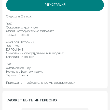
РЕГИСТРАЦИЯ
Фуд-холл, 2 этаж
16:00
Фокусник с кроликом
Магия, которую точно запомнят.
Термы, −1 этаж
4 ноября | Вторник
16:00–19:00
DJ POLINA S
Финальный аккорд длинных выходных.
Бассейн на крыше
16:00
Химическое шоу
Наука с эффектом «вау».
Термы, −1 этаж
Приходите — всё остальное мы сделаем сами
МОЖЕТ БЫТЬ ИНТЕРЕСНО