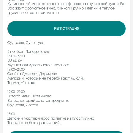
Кулинарный мастер-класс от шеф-повара грузинской кухни 18+
Вас ждут ароматное вино, хинкали ручной лепки и тёплое
грузинское гостеприимство.
РЕГИСТРАЦИЯ
Фуд-холл, Суло-гуло
3 ноября | Понедельник
16:00–19:00
DJ ELIZA
Музыка для идеального выходного.
19:00–21:00
Флейта Дмитрия Даричева
Мелодии, которые не перебивают мысли.
Термы, −1 этаж
19:00–21:00
Гитара Ильи Литвинова
Вечер, который хочется продлить.
Фуд-холл, 2 этаж
13:00
Детский мастер-класс по лепке из пластилина
Творчество без ограничений.