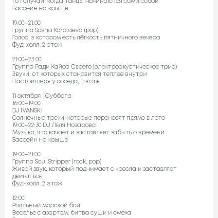
Тот случай, когда танцы начинаются сами собой
Бассейн на крыше
19:00–21:00
Группа Sasha Korotaeva (pop)
Голос, в котором есть лёгкость пятничного вечера
Фуд-холл, 2 этаж
21:00–23:00
Группа Ради Кайфа Своего (электроакустическое трио)
Звуки, от которых становится теплее внутри
Настоишная у соседа, 1 этаж
11 октября | Суббота
16:00–19:00
DJ IVANSKI
Солнечные треки, которые переносят прямо в лето
19:00–22:30 DJ Ляля Назарова
Музыка, что качает и заставляет забыть о времени
Бассейн на крыше
19:00–21:00
Группа Soul Stripper (rock, pop)
Живой звук, который поднимает с кресла и заставляет
двигаться
Фуд-холл, 2 этаж
12:00
Ролльный морской бой
Веселье с азартом: битва суши и смеха